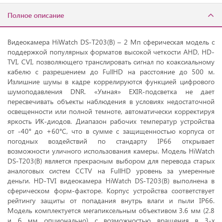
Полное описание
Видеокамера HiWatch DS-T203(B) – 2 Мп сферическая модель с
поддержкой популярных форматов высокой четкости AHD, HD-
TVI, CVI, позволяющего транслировать сигнал по коаксиальному
кабелю с разрешением до FullHD на расстояние до 500 м.
Излишние шумы в кадре коррелируются функцией цифрового
шумоподавления DNR. «Умная» EXIR-подсветка не дает
пересвечивать объекты наблюдения в условиях недостаточной
освещенности или полной темноте, автоматически корректируя
яркость ИК-диодов. Диапазон рабочих температур устройства
от -40° до +60°C, что в сумме с защищенностью корпуса от
погодных воздействий по стандарту IP66 открывает
возможности уличного использования камеры. Модель HiWatch
DS-T203(B) является прекрасным выбором для перевода старых
аналоговых систем CCTV на FullHD уровень за умеренные
деньги. HD-TVI видеокамера HiWatch DS-T203(B) выполнена в
сферическом форм-факторе. Корпус устройства соответствует
рейтингу защиты от попадания внутрь влаги и пыли IP66.
Модель комплектуется мегапиксельным объективом 3.6 мм (2.8
и 6 мм опционально) с возможностью вращения в 3-х