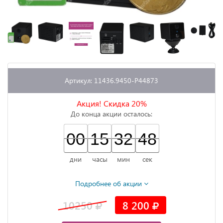
Артикул: 11436.9450-P44873
Акция! Скидка 20%
До конца акции осталось:
00
00
00
15
15
00
32
32
00
47
48
47
дни
часы
мин
сек
Подробнее об акции
10250
8 200