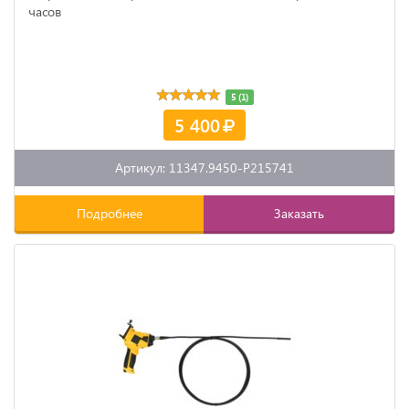
часов
5 (1)
5 400
Артикул: 11347.9450-P215741
Подробнее
Заказать