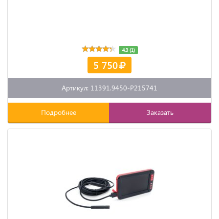
4.3 (1)
5 750
Артикул: 11391.9450-P215741
Подробнее
Заказать