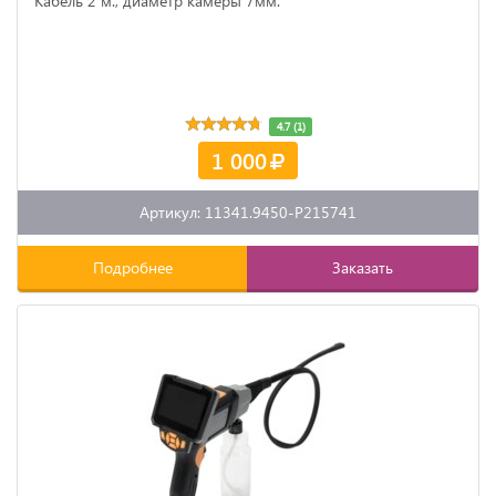
Кабель 2 м., диаметр камеры 7мм.
4.7 (1)
1 000
Артикул: 11341.9450-P215741
Подробнее
Заказать